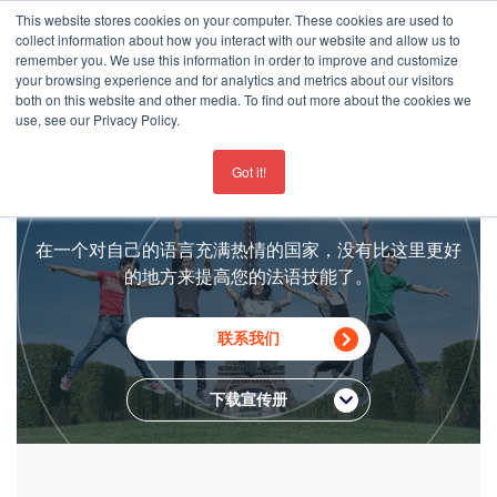
This website stores cookies on your computer. These cookies are used to
collect information about how you interact with our website and allow us to
remember you. We use this information in order to improve and customize
your browsing experience and for analytics and metrics about our visitors
both on this website and other media. To find out more about the cookies we
use, see our Privacy Policy.
For the latest updates about our schools
click here
在法国学习法语
Got it!
在一个对自己的语言充满热情的国家，没有比这里更好
的地方来提高您的法语技能了。
联系我们
下载宣传册