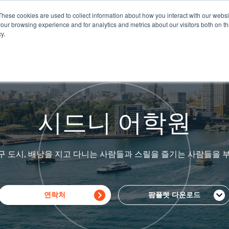
These cookies are used to collect information about how you interact with our webs
찾기
과정
Partners
Eurocentres Online
COVID
our browsing experience and for analytics and metrics about our visitors both on th
y.
시드니 어학원
구 도시, 배낭을 지고 다니는 사람들과 스릴을 즐기는 사람들을 부
연락처
팜플렛 다운로드