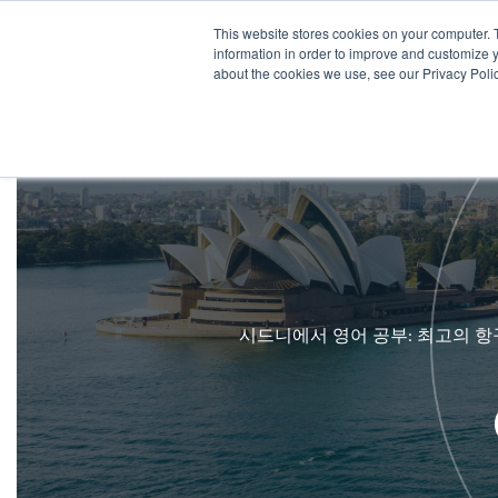
This website stores cookies on your computer. 
어학원 
information in order to improve and customize y
about the cookies we use, see our Privacy Polic
시드니에서 영어 공부: 최고의 항