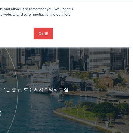
ite and allow us to remember you. We use this
-19
is website and other media. To find out more
접촉
+44 207 963 8450
Got it!
르는 항구, 호주 세계주의의 핵심.