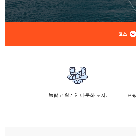
코스
놀랍고 활기찬 다문화 도시.
관광