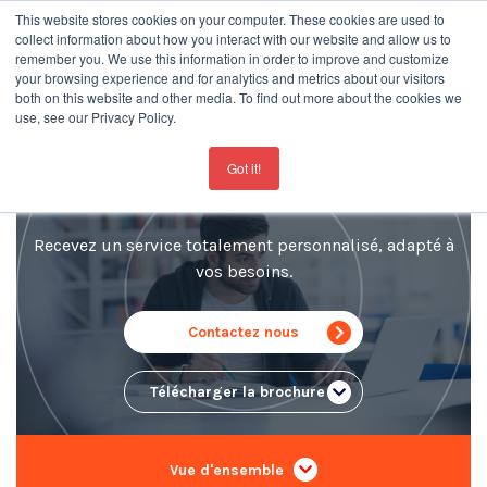
This website stores cookies on your computer. These cookies are used to
collect information about how you interact with our website and allow us to
remember you. We use this information in order to improve and customize
your browsing experience and for analytics and metrics about our visitors
both on this website and other media. To find out more about the cookies we
use, see our Privacy Policy.
For the latest updates about our schools
click here
Cours particuliers
Got it!
Recevez un service totalement personnalisé, adapté à
vos besoins.
Contactez nous
Télécharger la brochure ..
Vue d'ensemble