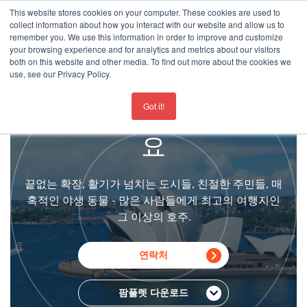
This website stores cookies on your computer. These cookies are used to
collect information about how you interact with our website and allow us to
remember you. We use this information in order to improve and customize
your browsing experience and for analytics and metrics about our visitors
both on this website and other media. To find out more about the cookies we
use, see our Privacy Policy.
For the latest updates about our schools
click here
호주에서 영어를 배우세
Got it!
요
끝없는 확장, 활기가 넘치는 도시들, 친절한 주민들, 매
혹적인 야생 동물 - 많은 사람들에게 최고의 여행지​​인
그 이상의 호주.
연락처
팜플렛 다운로드