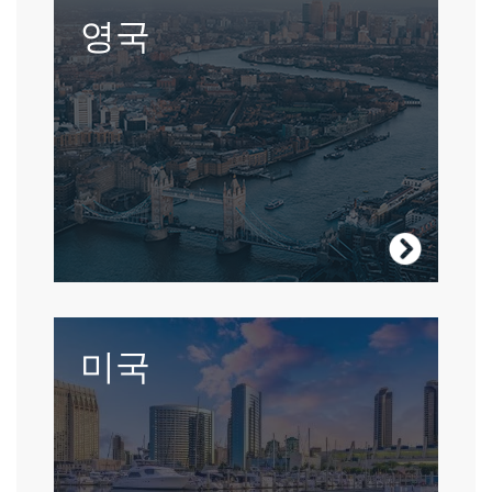
다양한 계층의 사람들의 터전, 영국은 다채로
영국
운 도시와 자연경관의 다문화 모자이크입니
다.
영국 방문
뿌리깊은 전통과 최첨단 현대적인 문화와 대
미국
조되는 나라.