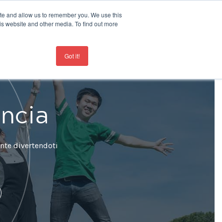
ite and allow us to remember you. We use this
19
is website and other media. To find out more
Contatti
+44 207 963 8450
Got it!
ancia
ente divertendoti