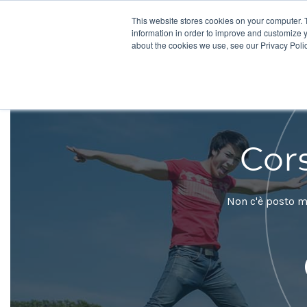
This website stores cookies on your computer. 
Destinazi
information in order to improve and customize y
about the cookies we use, see our Privacy Polic
Cors
Non c'è posto mi