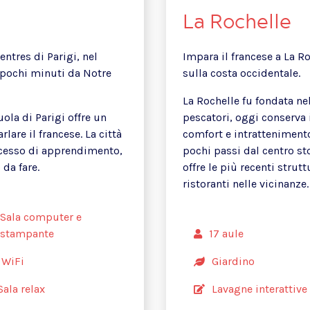
La Rochelle
ntres di Parigi, nel
Impara il francese a La Ro
 pochi minuti da Notre
sulla costa occidentale.
La Rochelle fu fondata ne
ola di Parigi offre un
pescatori, oggi conserva 
lare il francese. La città
comfort e intrattenimento
cesso di apprendimento,
pochi passi dal centro st
 da fare.
offre le più recenti strut
ristoranti nelle vicinanze.
Sala computer e
stampante
17 aule
WiFi
Giardino
Sala relax
Lavagne interattive