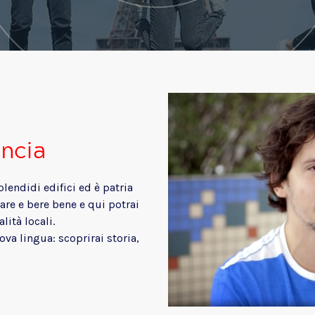
ancia
lendidi edifici ed è patria
re e bere bene e qui potrai
lità locali.
a lingua: scoprirai storia,