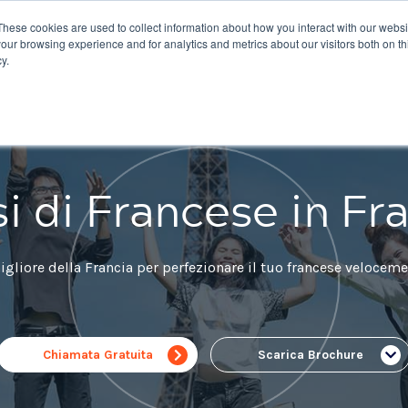
These cookies are used to collect information about how you interact with our webs
oni
Corsi
Agenti
Eurocentres Online
COVID-
our browsing experience and for analytics and metrics about our visitors both on th
y.
i di Francese in Fr
gliore della Francia per perfezionare il tuo francese velocem
Chiamata Gratuita
Scarica Brochure