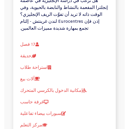
هل ترغب في دراسة الإنجليزية في عاصمة
إنجلترا المفعمة بالنشاط والنابضة بالحيوية، وفي
الوقت ذاته لا تريد أن تفوِّت الريف الإنجليزي؟
إذن فإن Eurocentres لندن غرينتش - إلثام
تجمع بمهارة شديدة مميزات العالمين.
17 فصل
حديقة
استراحة طلاب
آلات بيع
إمكانية الدخول بالكرسي المتحرك
غرفة حاسب
سبورات بيضاء تفاعلية
مركز التعلم