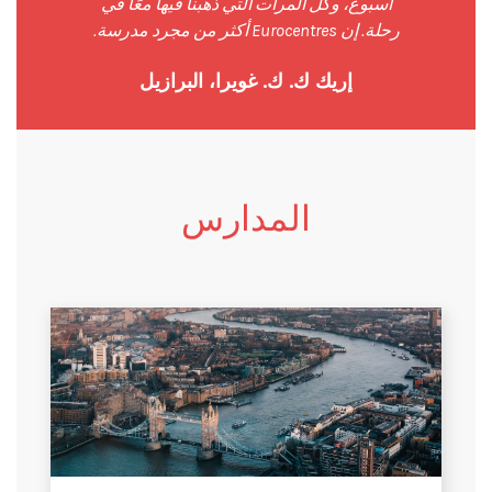
أسبوع، وكل المرات التي ذهبنا فيها معًا في
رحلة. إن Eurocentres أكثر من مجرد مدرسة.
إريك ك. ك. غويرا، البرازيل
المدارس