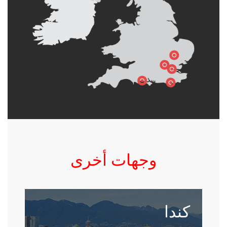
وجهات أخرى
كندا
إن العيش والدراسة في موقع تراث عالمي ساحر
تابع لمنظمة UNESCO ملهم على أقل تقدير.