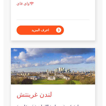
واي فاي
اعرف المزيد
لندن غرينتش