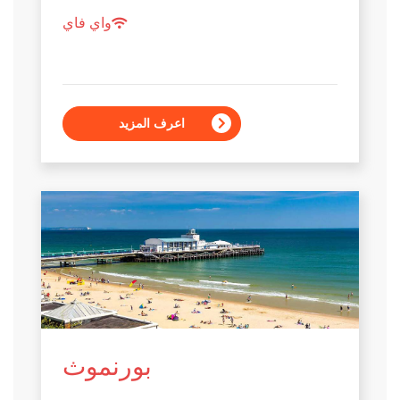
واي فاي
اعرف المزيد
بورنموث