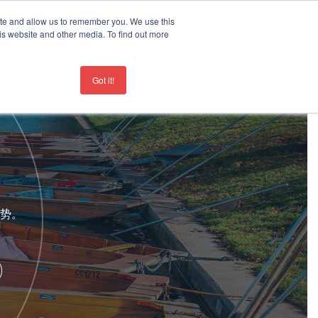
ite and allow us to remember you. We use this
ID-19
is website and other media. To find out more
联系我们
+44 207 963 8450
Got it!
势。