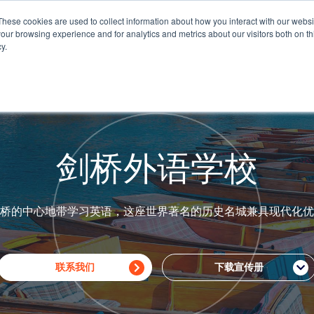
These cookies are used to collect information about how you interact with our webs
我们的课程
商业合作伙伴
Eurocentres Online
COV
our browsing experience and for analytics and metrics about our visitors both on th
y.
剑桥外语学校
桥的中心地带学习英语，这座世界著名的历史名城兼具现代化优
联系我们
下载宣传册