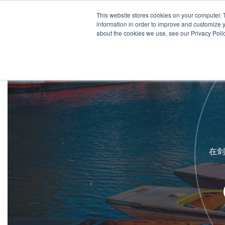
This website stores cookies on your computer. 
找到您的学校
information in order to improve and customize y
about the cookies we use, see our Privacy Polic
在剑