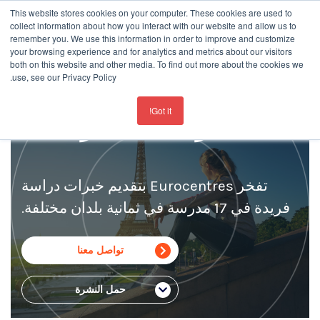
This website stores cookies on your computer. These cookies are used to
collect information about how you interact with our website and allow us to
remember you. We use this information in order to improve and customize
your browsing experience and for analytics and metrics about our visitors
both on this website and other media. To find out more about the cookies we
use, see our Privacy Policy.
For the latest updates about our schools
click here
اعثر على مدرستك
Got it!
تفخر Eurocentres بتقديم خبرات دراسة
فريدة في 17 مدرسة في ثمانية بلدان مختلفة.
تواصل معنا
حمل النشرة