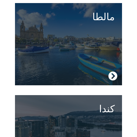
مالطا
مواقع تراث عالمي لمنظمة UNESCO وتاريخ قديم
يمتزجون مع حياة ليلية رائعة وشواطئ مُدهشة.
زر مالطا
كندا
كندا، أرض المليوني بحيرة، بغاباتها الوارفة ودببتها
الشرسة ومدنها الكبيرة العصرية وأناسها
الودودين، هي الوجهة المثالية لإقامتك لدراسة
اللغة.