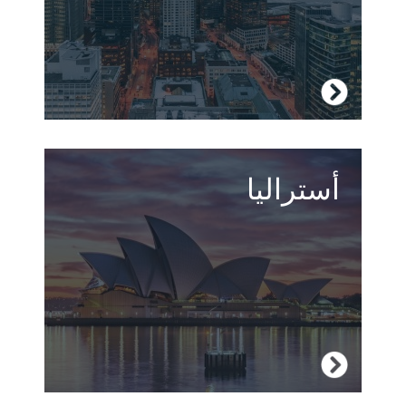
زر كندا
أستراليا
توسعات غير محدودة ومدن نابضة وسكان
مضيافين وحياة برية مذهلة - كل هذا وأكثر في
أستراليا وجهة السفر النهائية للعديد من الأشخاص.
زر مالطا