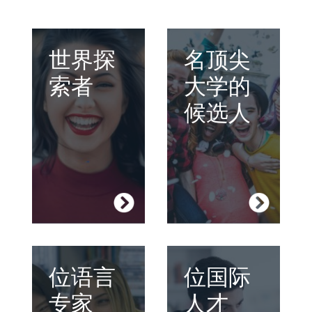
在不同的国家生活
世界探
在受认可的语言学
名顶尖
与
学习，有助于您
校学习，可以向大
索者
大学的
更加了解全新的文
学展示您有成功所
化和传统。
需的要素。
候选人
英格兰
IELTS
法国
Cambridge
加拿大
DELF
马耳他
空档年
开发您的认知技巧
位语言
吸收经验并开启您
位国际
并且自信地和人进
的创业之旅，在现
专家
人才
行沟通。
代商业世界中立