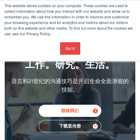
This website stores cookies on your computer. These cookies are used to
collect information about how you interact with our website and allow us to
remember you. We use this information in order to improve and customize
your browsing experience and for analytics and metrics about our visitors
both on this website and other media. To find out more about the cookies we
use, see our Privacy Policy.
For the latest updates about our schools
click here
Got it!
工作。研究。生活。
语言和21世纪的沟通技巧是开启生命全面潜能的
技能。
联络我们
下载宣传册