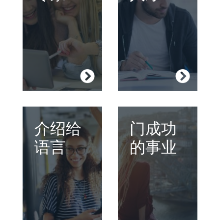
足。
空档年
海外工作经验
常用语言能力-
英语
常用英语能力
常用语言能力 -
商务英语
法语
商务法语
私人课程
学习一门新的语言
介绍给
参加我们专业的课
门成功
能够让您更轻易地
程改善您的事业。
语言
的事业
了解世界，并结交
国际友人。
商务英语
商务法语
英语初学者
OET
常用语言能力-
私人课程
英语