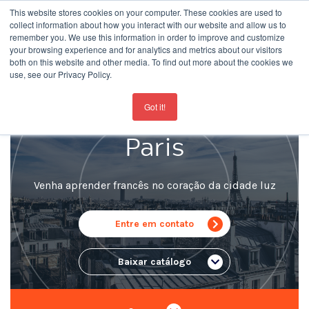
This website stores cookies on your computer. These cookies are used to
collect information about how you interact with our website and allow us to
remember you. We use this information in order to improve and customize
your browsing experience and for analytics and metrics about our visitors
both on this website and other media. To find out more about the cookies we
use, see our Privacy Policy.
For the latest updates about our schools
click here
Escola de Idiomas
Got it!
Paris
Venha aprender francês no coração da cidade luz
Entre em contato
Baixar catálogo