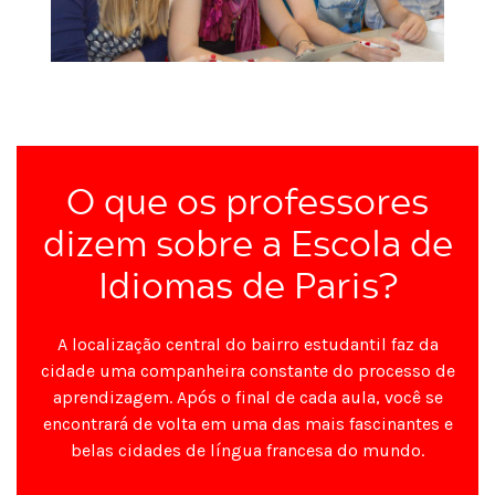
O que os professores
dizem sobre a Escola de
Idiomas de Paris?
A localização central do bairro estudantil faz da
cidade uma companheira constante do processo de
aprendizagem. Após o final de cada aula, você se
encontrará de volta em uma das mais fascinantes e
belas cidades de língua francesa do mundo.