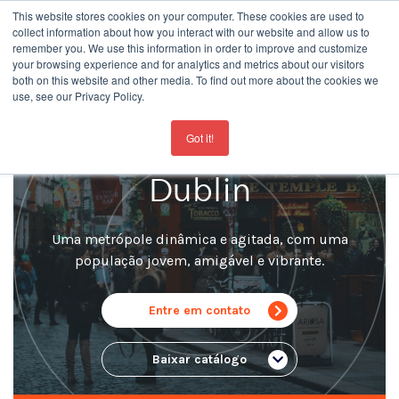
This website stores cookies on your computer. These cookies are used to
collect information about how you interact with our website and allow us to
remember you. We use this information in order to improve and customize
your browsing experience and for analytics and metrics about our visitors
both on this website and other media. To find out more about the cookies we
use, see our Privacy Policy.
For the latest updates about our schools
click here
Escola de Idiomas
Got it!
Dublin
Uma metrópole dinâmica e agitada, com uma
população jovem, amigável e vibrante.
Entre em contato
Baixar catálogo