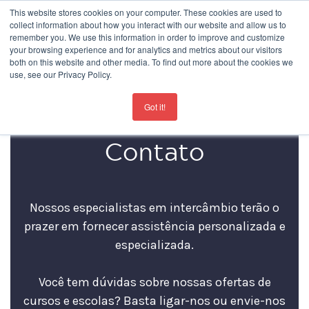
This website stores cookies on your computer. These cookies are used to
collect information about how you interact with our website and allow us to
remember you. We use this information in order to improve and customize
your browsing experience and for analytics and metrics about our visitors
both on this website and other media. To find out more about the cookies we
use, see our Privacy Policy.
For the latest updates about our schools
click here
Got it!
Contato
Nossos especialistas em intercâmbio terão o
prazer em fornecer assistência personalizada e
especializada.
Você tem dúvidas sobre nossas ofertas de
cursos e escolas? Basta ligar-nos ou envie-nos