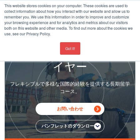
This website stores cookies on your computer. These cookies are used to
collect information about how you interact with our website and allow us to
remember you. We use this information in order to improve and customize
your browsing experience and for analytics and metrics about our visitors
both on this website and other media. To find out more about the cookies we
use, see our Privacy Policy.
For the latest updates about our schools
click here
ランゲージセメスター/
Got it!
イヤー
フレキシブルで多様な国際的経験を提供する長期留学
コース。
お問い合わせ
パンフレットのダウンロード