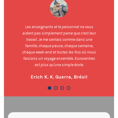
Les enseignants et le personnel ne vous
aident pas simplement parce que c’est leur
travail. Je me sentais comme dans une
famille, chaque pause, chaque semaine,
chaque week-end et toutes les fois où nous
faisions un voyage ensemble. Eurocentres
est plus qu'une simple école.
Erich K. K. Guerra, Brésil