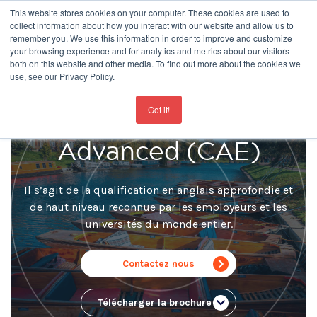
This website stores cookies on your computer. These cookies are used to
collect information about how you interact with our website and allow us to
remember you. We use this information in order to improve and customize
your browsing experience and for analytics and metrics about our visitors
both on this website and other media. To find out more about the cookies we
use, see our Privacy Policy.
For the latest updates about our schools
click here
Cambridge English
Got it!
Advanced (CAE)
Il s’agit de la qualification en anglais approfondie et
de haut niveau reconnue par les employeurs et les
universités du monde entier.
Contactez nous
Télécharger la brochure ..