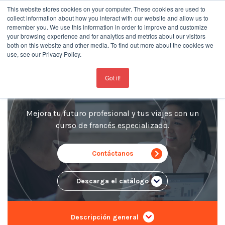
This website stores cookies on your computer. These cookies are used to
collect information about how you interact with our website and allow us to
remember you. We use this information in order to improve and customize
your browsing experience and for analytics and metrics about our visitors
both on this website and other media. To find out more about the cookies we
use, see our Privacy Policy.
For the latest updates about our schools
click here
Francés empresarial
Got it!
Mejora tu futuro profesional y tus viajes con un
curso de francés especializado.
Contáctanos
Descarga el catálogo
Descripción general