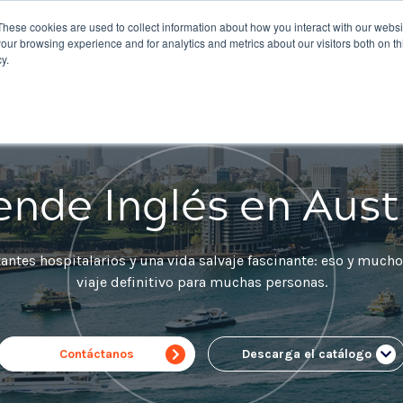
These cookies are used to collect information about how you interact with our webs
Cursos
Agentes
Eurocentres Online
COVID-1
our browsing experience and for analytics and metrics about our visitors both on th
y.
nde Inglés en Aust
tantes hospitalarios y una vida salvaje fascinante: eso y much
viaje definitivo para muchas personas.
Contáctanos
Descarga el catálogo