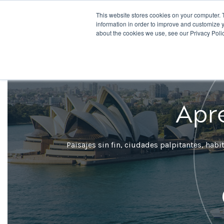
This website stores cookies on your computer. 
Destinos
information in order to improve and customize y
about the cookies we use, see our Privacy Polic
Apre
Paisajes sin fin, ciudades palpitantes, habi