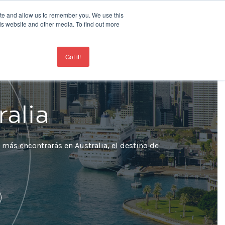
ite and allow us to remember you. We use this
9
is website and other media. To find out more
Contacto
+44 207 963 8450
Got it!
ralia
o más encontrarás en Australia, el destino de