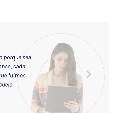
lo porque sea
anso, cada
 que fuimos
cuela.