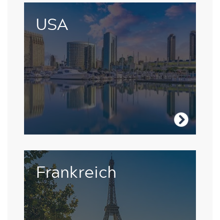
Es gibt keinen besseren Orten, um seine
USA
Sprachkünste zu verfeinern als in einem
Land voll von einzigartigen Kulturen.
Besuche die USA
Im Herzen Frankreichs Französisch zu
Frankreich
lernen, ist genau der richtige Ort für eine
Sprachreise.