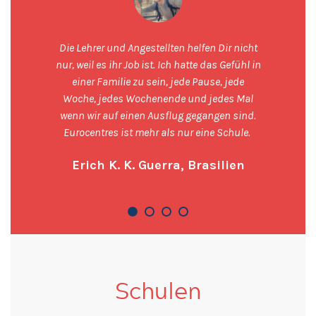
Die Lehrer und Angestellten helfen Dir nicht
nur, weil es ihr Job ist. Ich hatte das Gefühl in
einer Familie zu sein, jede Pause, jede
Woche, jedes Wochenende und jedes Mal
wenn wir auf einen Ausflug gegangen sind.
Eurocentres ist mehr als nur eine Schule.
Erich K. K. Guerra, Brasilien
Schulen