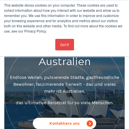
This website stores cookies on your computer. These cookies are used to
collect information about how you interact with our website and allow us to
remember you. We use this information in order to improve and customize
your browsing experience and for analytics and metrics about our visitors
both on this website and other media. To find out more about the cookies we
use, see our Privacy Policy.
For the latest updates about our schools
click here
Englisch Lernen in
Got it!
Australien
Endlose Weiten, pulsierende Städte, gastfreundliche
Bewohner, faszinierende Tierwelt - das und vieles
mehr ist Australien,
das ultimative Reiseziel für so viele Menschen.
Kontaktiere uns