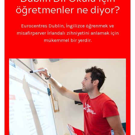
öğretmenler ne diyor?
Eurocentres Dublin, İngilizce öğrenmek ve
misafirperver İrlandalı zihniyetini anlamak için
mükemmel bir yerdir.