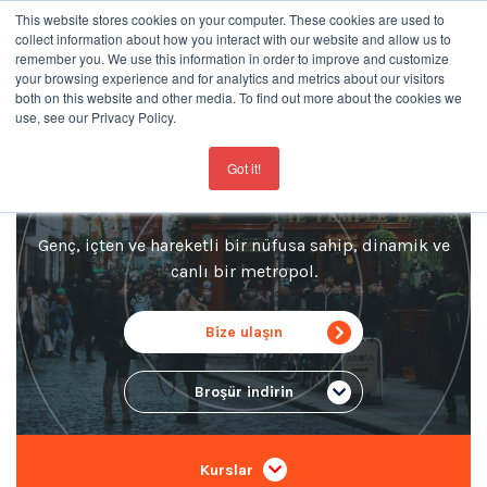
This website stores cookies on your computer. These cookies are used to
collect information about how you interact with our website and allow us to
remember you. We use this information in order to improve and customize
your browsing experience and for analytics and metrics about our visitors
both on this website and other media. To find out more about the cookies we
use, see our Privacy Policy.
For the latest updates about our schools
click here
Dublin Dil Okulu
Got it!
Genç, içten ve hareketli bir nüfusa sahip, dinamik ve
canlı bir metropol.
Bize ulaşın
Broşür indirin
Kurslar