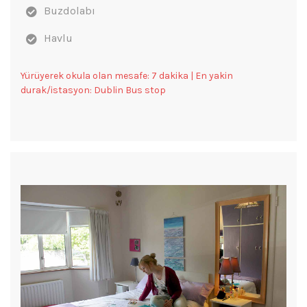
Buzdolabı
Havlu
Yürüyerek okula olan mesafe: 7 dakika | En yakin
durak/istasyon: Dublin Bus stop