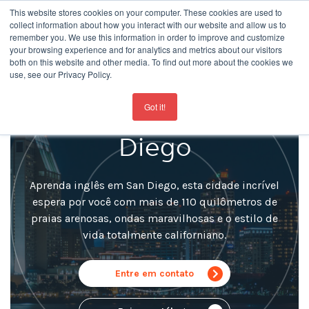
This website stores cookies on your computer. These cookies are used to
collect information about how you interact with our website and allow us to
remember you. We use this information in order to improve and customize
your browsing experience and for analytics and metrics about our visitors
both on this website and other media. To find out more about the cookies we
use, see our Privacy Policy.
For the latest updates about our schools
click here
Escola de Idiomas San
Got it!
Diego
Aprenda inglês em San Diego, esta cidade incrível
espera por você com mais de 110 quilômetros de
praias arenosas, ondas maravilhosas e o estilo de
vida totalmente californiano.
Entre em contato