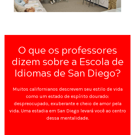
O que os professores
dizem sobre a Escola de
Idiomas de San Diego?
Muitos californianos descrevem seu estilo de vida
como um estado de espírito dourado:
despreocupado, exuberante e cheio de amor pela
vida. Uma estadia em San Diego levará você ao centro
dessa mentalidade.