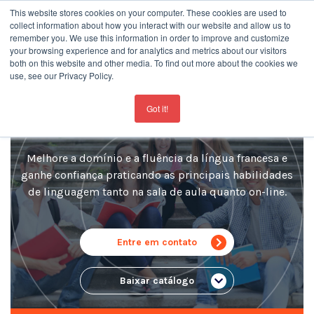
This website stores cookies on your computer. These cookies are used to
collect information about how you interact with our website and allow us to
remember you. We use this information in order to improve and customize
your browsing experience and for analytics and metrics about our visitors
both on this website and other media. To find out more about the cookies we
use, see our Privacy Policy.
For the latest updates about our schools
click here
Francês Geral
Got it!
Melhore a domínio e a fluência da língua francesa e
ganhe confiança praticando as principais habilidades
de linguagem tanto na sala de aula quanto on-line.
Entre em contato
Baixar catálogo