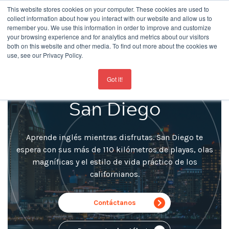
This website stores cookies on your computer. These cookies are used to
collect information about how you interact with our website and allow us to
remember you. We use this information in order to improve and customize
your browsing experience and for analytics and metrics about our visitors
both on this website and other media. To find out more about the cookies we
use, see our Privacy Policy.
For the latest updates about our schools
click here
Estudiar inglés en
Got it!
San Diego
Aprende inglés mientras disfrutas. San Diego te
espera con sus más de 110 kilómetros de playas, olas
magníficas y el estilo de vida práctico de los
californianos.
Contáctanos